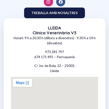
TREBALLA AMB NOSALTRES
LLEIDA
Clínica Veterinària V3
Horari: 9 h a 20.30 h (dilluns a divendres) · 9.30 h a 14 h
(dissabte)
973 281 797
674 171 495 – Perruquería
C/ Joc de Bola, 22 – 25003,
Lleida