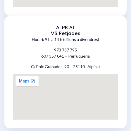
ALPICAT
V3 Petjades
Horari: 9 h a 14 h (dilluns a divendres)
973 737 795
607 357 041 – Perruquería
C/ Enic Granados, 90 – 25110, Alpicat